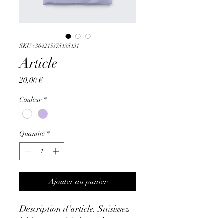
SKU : 364215375135191
Article
Prix
20,00 €
Couleur
*
Quantité
*
Ajouter au panier
Description d'article. Saisissez 