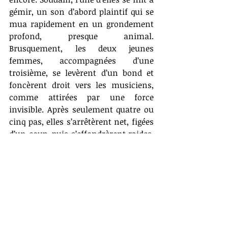
gémir, un son d’abord plaintif qui se 
mua rapidement en un grondement 
profond, presque animal. 
Brusquement, les deux jeunes 
femmes, accompagnées d’une 
troisième, se levèrent d’un bond et 
foncèrent droit vers les musiciens, 
comme attirées par une force 
invisible. Après seulement quatre ou 
cinq pas, elles s’arrêtèrent net, figées 
d’un coup, puis s’effondrèrent raides, 
comme pétrifiées. Aussitôt, plusieurs 
personnes se précipitèrent à leur 
secours. Pourtant, les grognements 
de la première jeune femme ne 
faisaient que s’intensifier. L’une des 
trois sembla peu à peu retrouver ses 
esprits, mais son bras gauche restait 