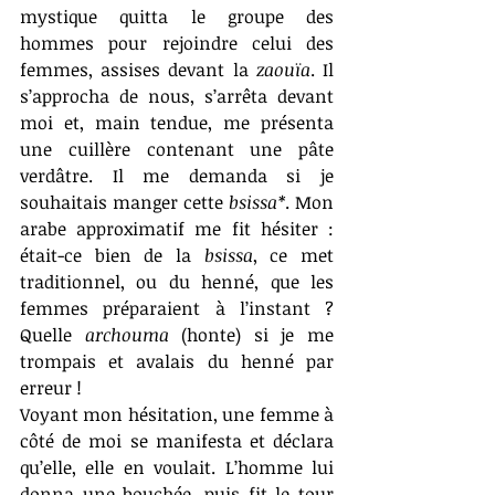
mystique quitta le groupe des 
hommes pour rejoindre celui des 
femmes, assises devant la 
zaouïa
. Il 
s’approcha de nous, s’arrêta devant 
moi et, main tendue, me présenta 
une cuillère contenant une pâte 
verdâtre. Il me demanda si je 
souhaitais manger cette 
bsissa*
. Mon 
arabe approximatif me fit hésiter : 
était-ce bien de la 
bsissa
, ce met 
traditionnel, ou du henné, que les 
femmes préparaient à l’instant ? 
Quelle 
archouma
 (honte) si je me 
trompais et avalais du henné par 
erreur !
Voyant mon hésitation, une femme à 
côté de moi se manifesta et déclara 
qu’elle, elle en voulait. L’homme lui 
donna une bouchée, puis fit le tour 