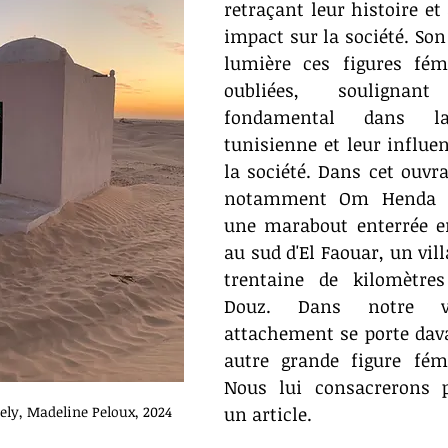
retraçant leur histoire et
impact sur la société. Son
lumière ces figures fémi
oubliées, soulignan
fondamental dans la s
tunisienne et leur influen
la société. Dans cet ouvra
notamment Om Henda (M
une marabout enterrée en
au sud d'El Faouar, un vill
trentaine de kilomètres
Douz. Dans notre vil
attachement se porte dav
autre grande figure fémi
Nous lui consacrerons p
ly, Madeline Peloux, 2024 
un article.