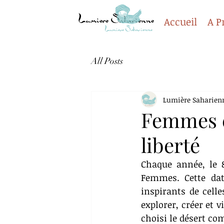
Lumiere Saharienne
Accueil
A P
Lumiere Saharienne
All Posts
Lumière Saharien
Femmes et
liberté
Chaque année, le 8
Femmes. Cette dat
inspirants de celle
explorer, créer et 
choisi le désert co