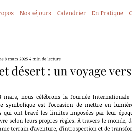
ropos
Nos séjours
Calendrier
En Pratique
C
ne
8 mars 2025
4 min de lecture
 désert : un voyage vers
 mars, nous célébrons la Journée Internationale d
e symbolique est l’occasion de mettre en lumière
s qui ont bravé les limites imposées par leur époqu
vivre selon leurs propres règles. À travers le monde, 
mme terrain d’aventure, d’introspection et de transf