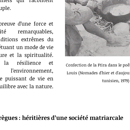
nnels qui racontent 
uple.
euve d’une force et 
ité remarquables, 
ditions extrêmes du 
étuant un mode de vie 
e et la spiritualité. 
 la résilience et 
Confection de la Ftira dans le poê
 l’environnement, 
Louis (Nomades d'hier et d'aujou
 puissant de vie en 
tunisien, 1979)
ilibre avec la nature.
ègues : héritières d’une société matriarcale