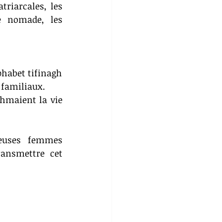
riarcales, les 
e nomade, les 
phabet tifinagh
 familiaux.
hmaient la vie 
euses femmes 
ansmettre cet 