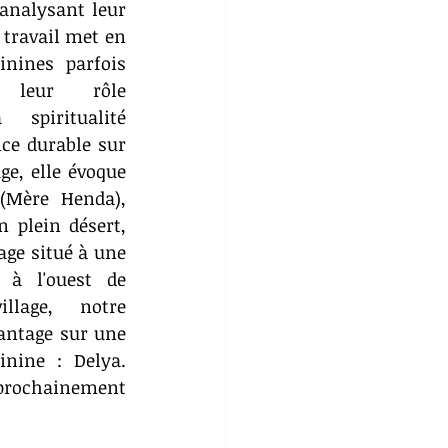
 analysant leur 
 travail met en 
nines parfois 
t leur rôle 
piritualité 
ce durable sur 
ge, elle évoque 
ère Henda), 
 plein désert, 
age situé à une 
 à l'ouest de 
lage, notre 
antage sur une 
nine : Delya. 
rochainement 